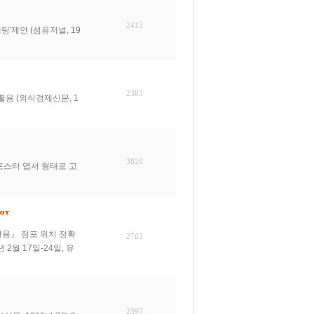
2415
'제안 (섬유저널, 19
2383
용 (외식경제신문, 1
3820
스터 엽서 형태로 고
활용』 점포 위치 정확
2763
2월 17일-24일, 유
2397