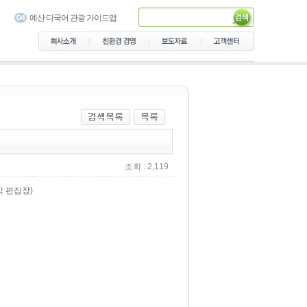
서대문구 가이드맵
예산 다국어 관광 가이드맵
용산가족공원 다국어 안내지
도
음성군 관광안내지도 제작
의정부 숲길 안내지도
가락골 골목형 상점가 안내지
도
남산공원 다국어 가이드맵
설악산국립공원 탐방안내 지
도
서초 가이드북
조회 : 2,119
익 편집장)