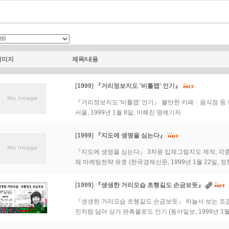
이미지
제목/내용
[
1999
]
『거리정보지도 '비틀맵' 인기』
『거리정보지도 '비틀맵' 인기』 볼만한 카페ㆍ음식점 등 
서울, 1999년 1월 8일, 이혜진 명예기자
[
1999
]
『지도에 생명을 심는다』
『지도에 생명을 심는다』 3차원 입체그림지도 제작, 각종
체 마케팅전략 유효 (한국경제신문, 1999년 1월 22일, 정
[
1999
]
『생생한 거리모습 초행길도 손금보듯』
『생생한 거리모습 초행길도 손금보듯』 하늘서 보는 조감
진처럼 담아 상가 판촉물로도 인기 (동아일보, 1999년 1월 