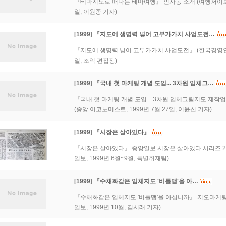
『테마지도로 떠나는 테마여행』 인사동 소개 (여행저이보신문
일, 이원종 기자)
[
1999
]
『지도에 생명력 넣어 고부가가치 사업도전…
『지도에 생명력 넣어 고부가가치 사업도전』 (한국경영인신문
일, 조익 편집장)
[
1999
]
『국내 첫 마케팅 개념 도입... 3차원 입체그…
『국내 첫 마케팅 개념 도입... 3차원 입체그림지도 제작
(중앙 이코노미스트, 1999년 7월 27일, 이윤신 기자)
[
1999
]
『시장은 살아있다』
『시장은 살아있다』 중앙일보 시장은 살아있다 시리즈 20
일보, 1999년 6월~9월, 특별취재팀)
[
1999
]
『수채화같은 입체지도 '비틀맵'을 아…
『수채화같은 입체지도 '비틀맵'을 아십니까』 지오마케팅,
일보, 1999년 10월, 김시래 기자)