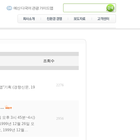
서대문구 가이드맵
예산 다국어 관광 가이드맵
용산가족공원 다국어 안내지
도
음성군 관광안내지도 제작
의정부 숲길 안내지도
가락골 골목형 상점가 안내지
도
남산공원 다국어 가이드맵
설악산국립공원 탐방안내 지
도
서초 가이드북
조회수
2276
기획 (경향신문, 19
 …
 오후 3시 45분~4시)
2956
99년 12월 26일 오
, 1999년 12월…