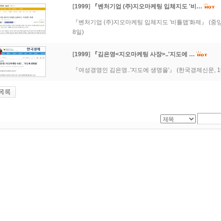
[
1999
]
『벤처기업 (주)지오마케팅 입체지도 '비…
『벤처기업 (주)지오마케팅 입체지도 '비틀맵'화제』 (중앙일보
8일)
[
1999
]
『김은영<지오마케팅 사장>..'지도에 …
『여성경영인 김은영..'지도에 생명을'』 (한국경제신문, 19