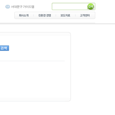
충북레이크파크 둘레길 지도
서대문구 가이드맵
예산 다국어 관광 가이드맵
용산가족공원 다국어 안내지
도
음성군 관광안내지도 제작
의정부 숲길 안내지도
가락골 골목형 상점가 안내지
도
남산공원 다국어 가이드맵
설악산국립공원 탐방안내 지
도
서초 가이드북