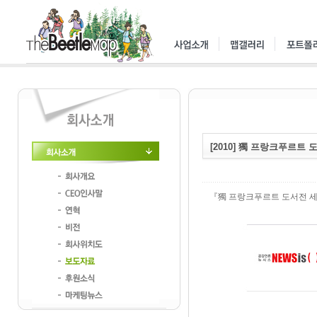
[2010] 獨 프랑크푸르트
회사소개
회사개요
『獨 프랑크푸르트 도서전 세계자
CEO인사말
연혁
비전
회사위치도
보도자료
후원소식
마케팅뉴스